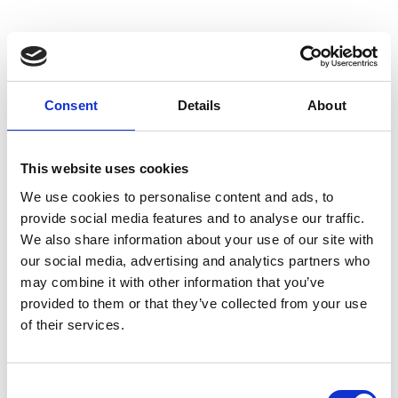
INDHOLD:
Dyrlægens Vinkel.
Consent
Details
About
Er petta ást?
Systematisk træning for holdbarhed
– seminar.
This website uses cookies
Sig det med heste.
We use cookies to personalise content and ads, to
En kogelig og folkelig affære.
provide social media features and to analyse our traffic.
We also share information about your use of our site with
Sommerfodring af islandske heste.
our social media, advertising and analytics partners who
Roskilde Dyrskue 2019.
may combine it with other information that you’ve
Islandske heste på Rosklide Dyrskue
provided to them or that they’ve collected from your use
2019.
of their services.
Derfor skal rideheste have sko på.
Icehorsefestival 2019.
Forbered din unghest, 4.
Consent