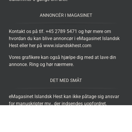
ANNONCÉR I MAGASINET
Kontakt os på tlf. +45 2789 5471 og hør mere om
hvordan du kan blive annoncør i eMagasinet Islandsk
Hest eller her på www.islandskhest.com
Vores grafikere kan også hjælpe dig med at lave din
annonce. Ring og hør nærmere.
DET MED SMÅT
eMagasinet Islandsk Hest kan ikke påtage sig ansvar
for manuskripter mv., der indsendes uopfordret.
Magasinet må ikke anvendes i erhvervsmæssigt
øjemed. Eftertryk er kun tilladt med redaktionens
skriftlige samtykke og med tydelig kildeangivelse.