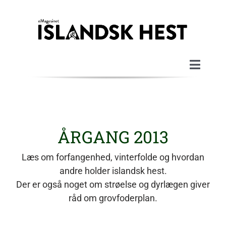
Skip
to
content
Toggle
Naviga
Velkommen
Magasinerne
ÅRGANG 2013
Læs om forfangenhed, vinterfolde og hvordan
Artikler
andre holder islandsk hest.
Der er også noget om strøelse og dyrlægen giver
Om magasinet
råd om grovfoderplan.