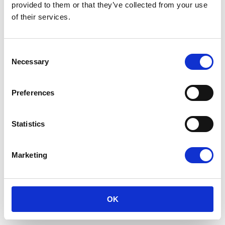
provided to them or that they’ve collected from your use
of their services.
Consent
ISLANDSK HEST September
Necessary
Selection
2013
ISLANDSK HEST 2013
Preferences
Statistics
ISLANDSK HEST September
2013
Marketing
INDHOLD: Det begyndte med Gunnar og Marit.
Hurra for traditioner. Coach din hest - stor
opgave i små bidder. Strøelse. VM i Berlin.
Fodring. Tur til Æbelø.
OK