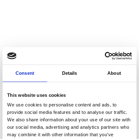
ISLANDSK HEST Oktober
2013
ISLANDSK HEST 2013
ISLANDSK HEST Oktober 2013
Consent
Details
About
INDHOLD: Kjölur - den gamle højlandsrute på
Island. 200 km riderute i Nordvendsyssel.
This website uses cookies
Forfangenhed - Fruktan kan udløse
We use cookies to personalise content and ads, to
forfangenhed. Slowfeeder - hold din hest sund.
provide social media features and to analyse our traffic.
Grovfoderplan - gode råd fra dyrlægen.
We also share information about your use of our site with
Gultentorp - Det er 20 års avlsarbejde [...]
our social media, advertising and analytics partners who
may combine it with other information that you’ve