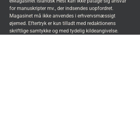
eMagasinet Islandsk Hest kan ikke påtage sig ansvar
for manuskripter mv., der indsendes uopfordret.
Magasinet må ikke anvendes i erhvervsmæssigt
øjemed. Eftertryk er kun tilladt med redaktionens
skriftlige samtykke og med tydelig kildeangivelse.
FIND OS PÅ DE SOCIALE MEDIER