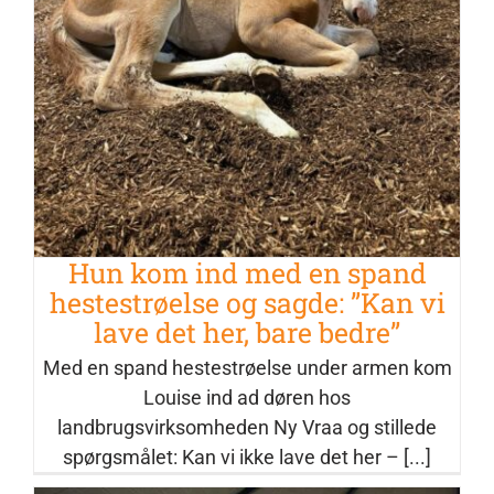
Hun kom ind med en spand
hestestrøelse og sagde: ”Kan vi lave
det her, bare bedre”
Nyheder
Hun kom ind med en spand
hestestrøelse og sagde: ”Kan vi
lave det her, bare bedre”
Med en spand hestestrøelse under armen kom
Louise ind ad døren hos
landbrugsvirksomheden Ny Vraa og stillede
spørgsmålet: Kan vi ikke lave det her – [...]