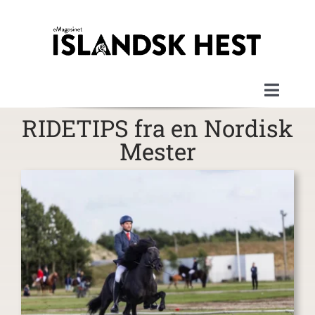
Skip
to
content
Toggle
Naviga
RIDETIPS fra en Nordisk
Velkommen
Mester
Magasinerne
Artikler
Om magasinet