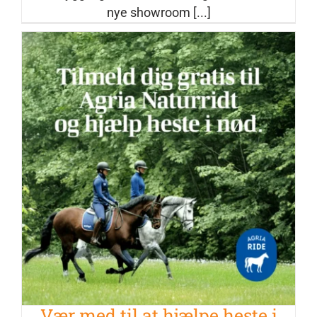
nye showroom [...]
Vær med til at hjælpe heste i nød –
helt gratis!
Nyheder
Vær med til at hjælpe heste i