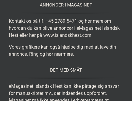
ANNONCÉR I MAGASINET
Kontakt os på tlf. +45 2789 5471 og hør mere om
hvordan du kan blive annoncør i eMagasinet Islandsk
Hest eller her på www.islandskhest.com
Vores grafikere kan også hjælpe dig med at lave din
annonce. Ring og hør nærmere.
DET MED SMÅT
eMagasinet Islandsk Hest kan ikke påtage sig ansvar
for manuskripter mv., der indsendes uopfordret.
Magasinet må ikke anvendes i erhvervsmæssigt
øjemed. Eftertryk er kun tilladt med redaktionens
skriftlige samtykke og med tydelig kildeangivelse.
FIND OS PÅ DE SOCIALE MEDIER