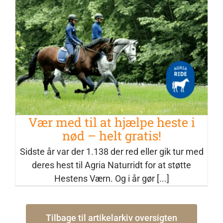
Vær med til at hjælpe heste i nød –
helt gratis!
Nyheder
Vær med til at hjælpe heste i
nød – helt gratis!
Sidste år var der 1.138 der red eller gik tur med
deres hest til Agria Naturridt for at støtte
Hestens Værn. Og i år gør [...]
Tilbage til artikelarkiv oversigten