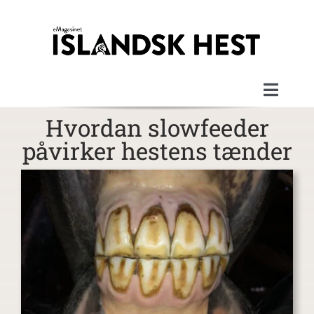
Skip
to
content
Toggle
Naviga
Hvordan slowfeeder
Velkommen
påvirker hestens tænder
Magasinerne
Artikler
Om magasinet