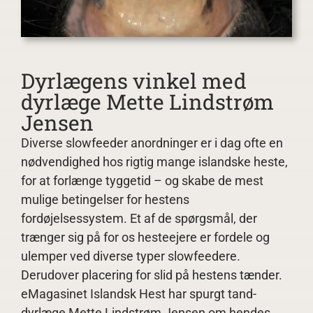
Annoncering
Kontakt
Dyrlægens vinkel med
dyrlæge Mette Lindstrøm
Jensen
Diverse slowfeeder anordninger er i dag ofte en
nødvendighed hos rigtig mange islandske heste,
for at forlænge tyggetid – og skabe de mest
mulige betingelser for hestens
fordøjelsessystem. Et af de spørgsmål, der
trænger sig på for os hesteejere er fordele og
ulemper ved diverse typer slowfeedere.
Derudover placering for slid på hestens tænder.
eMagasinet Islandsk Hest har spurgt tand-
dyrlæge Mette Lindstrøm Jensen om hendes