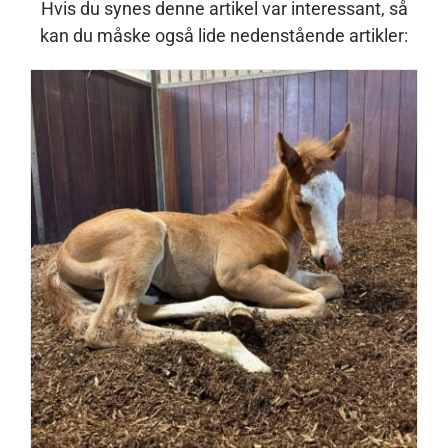
Hvis du synes denne artikel var interessant, så
kan du måske også lide nedenstående artikler:
Hun kom ind med en spand
hestestrøelse og sagde: ”Kan vi lave
det her, bare bedre”
Nyheder