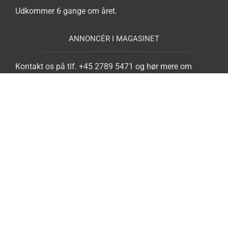
Udkommer 6 gange om året.
ANNONCÉR I MAGASINET
Kontakt os på tlf. +45 2789 5471 og hør mere om
hvordan du kan blive annoncør i eMagasinet Islandsk
Hest eller her på www.islandskhest.com
Vores grafikere kan også hjælpe dig med at lave din
annonce. Ring og hør nærmere.
DET MED SMÅT
eMagasinet Islandsk Hest kan ikke påtage sig ansvar
for manuskripter mv., der indsendes uopfordret.
Magasinet må ikke anvendes i erhvervsmæssigt
øjemed. Eftertryk er kun tilladt med redaktionens
skriftlige samtykke og med tydelig kildeangivelse.