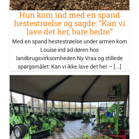
Hun kom ind med en spand
hestestrøelse og sagde: ”Kan vi
lave det her, bare bedre”
Med en spand hestestrøelse under armen kom
Louise ind ad døren hos
landbrugsvirksomheden Ny Vraa og stillede
spørgsmålet: Kan vi ikke lave det her – [...]
Avant Danmark inviterer til åbent hus
i det nye showroom i Ringsted
Nyheder