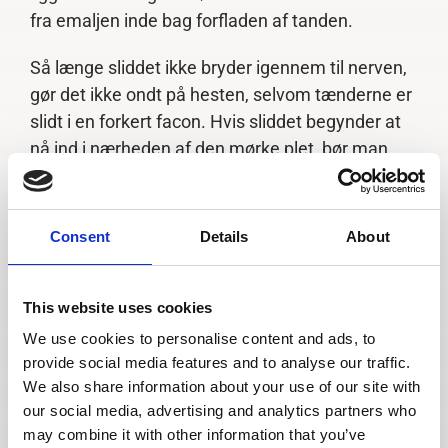
fra emaljen inde bag forfladen af tanden.
Så længe sliddet ikke bryder igennem til nerven,
gør det ikke ondt på hesten, selvom tænderne er
slidt i en forkert facon. Hvis sliddet begynder at
nå ind i nærheden af den mørke plet, bør man
overveje om man kan finde en løsning, der slider
mindre på hestens tænder, før det kommer til at
skade tanden så meget, at den ikke kan reddes.
Consent
Details
About
Hvis der kommer hul i denne mørke plet, er det
et tegn på at skaden er sket. Så er der hul hele
This website uses cookies
vejen til nerven på tanden, og hesten har
We use cookies to personalise content and ads, to
tandpine. Små røde pletter i tandkødet omkring
provide social media features and to analyse our traffic.
tanden, fistler, der ligner bumser og kan
We also share information about your use of our site with
indeholde betændelse, er også tegn på at der er
our social media, advertising and analytics partners who
may combine it with other information that you’ve
sket skade på tanden.