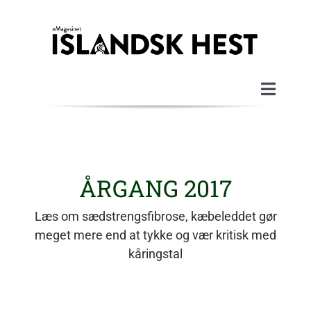
Skip
to
content
Toggle
Naviga
Velkommen
Magasinerne
ÅRGANG 2017
Læs om sædstrengsfibrose, kæbeleddet gør
Artikler
meget mere end at tykke og vær kritisk med
kåringstal
Om magasinet