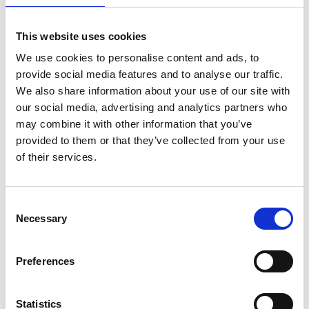
This website uses cookies
We use cookies to personalise content and ads, to
provide social media features and to analyse our traffic.
We also share information about your use of our site with
ISLANDSK HEST Juli 2017
our social media, advertising and analytics partners who
ISLANDSK HEST 2017
may combine it with other information that you’ve
provided to them or that they’ve collected from your use
of their services.
ISLANDSK HEST Juli 2017
Consent
INDHOLD: Dyrlægens Vinkel Føltid. Tema om
Necessary
Selection
Kropsbehandlinger, denne gang kiropraktik. 2
veninder der har købt deres drømmeføl
Preferences
sammen. Om at lære hesten nyt.
Statistics