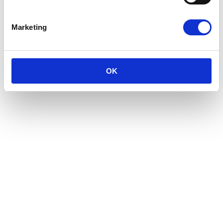
Marketing
ISLANDSK HEST Februar
2017
ISLANDSK HEST 2017
OK
ISLANDSK HEST Februar 2017
INDHOLD: Dyrlægens Vinkel Tema om
Kropsbehandlinger, denne gang Osteopati. Få
styr på Grundridningen. Guide til slag af din hest.