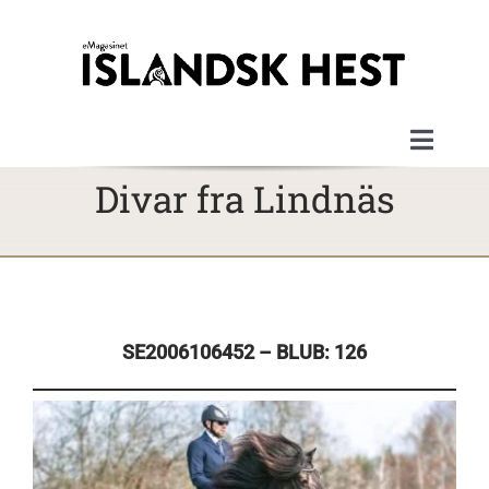
Skip
to
content
Toggle
Naviga
Divar fra Lindnäs
Velkommen
Magasinerne
Artikler
SE2006106452 – BLUB: 126
Om magasinet