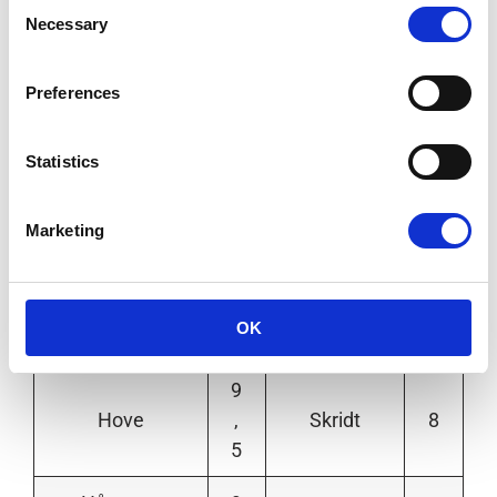
Consent
Necessary
Selection
8
Proportioner
9
Galop
,
Preferences
5
Statistics
9
Vilje og
Benkvalitet
,
9
sind
5
Marketing
Form
Benbevægels
7
under
9
er
OK
rytter
9
Hove
,
Skridt
8
5