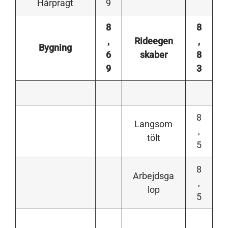
Hårpragt
9
8
8
,
Rideegen
,
Bygning
6
skaber
8
9
3
8
Langsom
,
tölt
5
8
Arbejdsga
,
lop
5