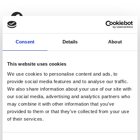
Divar – islandsk hest
Consent
Details
About
Kåring
Rideegens
Bygning
kaber
This website uses cookies
We use cookies to personalise content and ads, to
7
provide social media features and to analyse our traffic.
Hoved
,
Tölt
9
We also share information about your use of our site with
5
our social media, advertising and analytics partners who
may combine it with other information that you’ve
8
8
HalsMankeka
provided to them or that they’ve collected from your use
,
Trav
,
of their services.
mSkuldre
5
5
RYG/Kryds
8
Pas
9